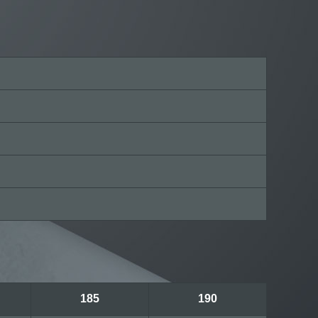
185
190