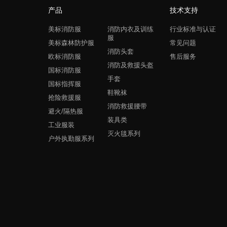
产品
技术支持
美标消防服
消防内衣及训练
行业标准与认证
服
美标森林防护服
常见问题
消防头套
欧标消防服
售后服务
消防及救援头盔
国标消防服
手套
国标指挥服
鞋靴袜
抢险救援服
消防救援腰带
避火/隔热服
装具类
工业服装
灭火毯系列
户外执勤服系列