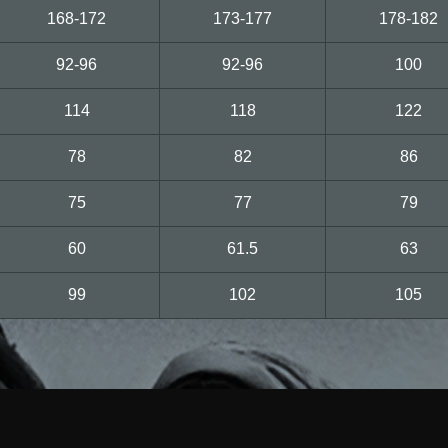
168-172
173-177
178-182
92-96
92-96
100
114
118
122
78
82
86
75
77
79
60
61.5
63
99
102
105