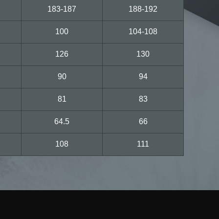
183-187
188-192
100
104-108
126
130
90
94
81
83
64.5
66
108
111