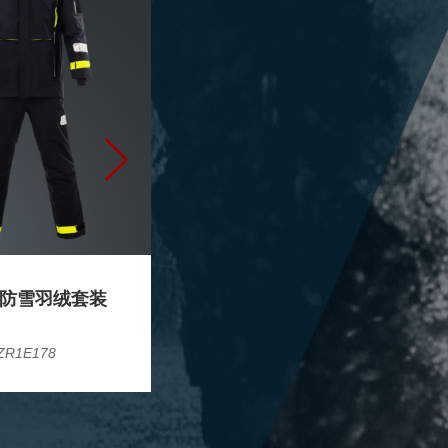
防雪羽绒套装
标识可隐藏式冲锋衣
ZR1E178
ZR1Y076