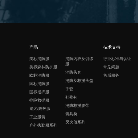
产品
技术支持
美标消防服
消防内衣及训练
行业标准与认证
服
美标森林防护服
常见问题
消防头套
欧标消防服
售后服务
消防及救援头盔
国标消防服
手套
国标指挥服
鞋靴袜
抢险救援服
消防救援腰带
避火/隔热服
装具类
工业服装
灭火毯系列
户外执勤服系列