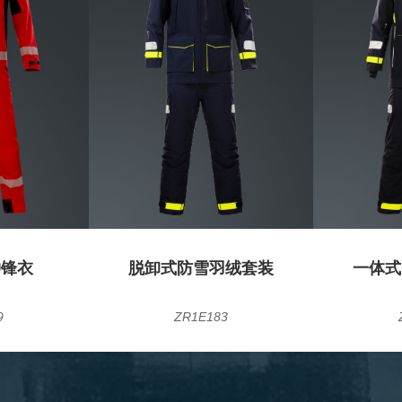
冲锋衣
脱卸式防雪羽绒套装
一体式
9
ZR1E183